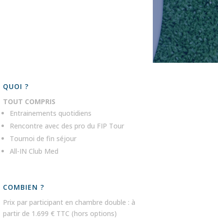
QUOI ?
TOUT COMPRIS
Entrainements quotidiens
Rencontre avec des pro du
FIP Tour
Tournoi de fin séjour
All-IN Club Med
COMBIEN ?
Prix par participant en chambre double : à
partir de 1.699 € TTC (hors options)